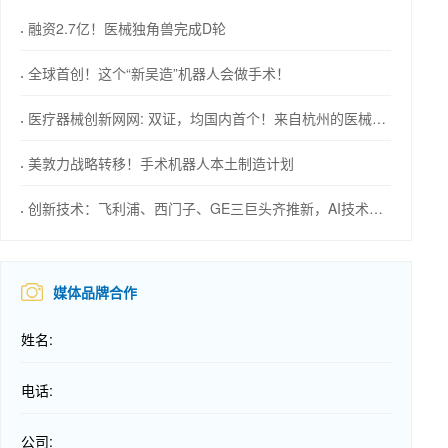
融资2.7亿！医械独角兽完成D轮
全球首创！这个“新吴造”机器人会做手术！
医疗器械创新网网: 双证，均国内首个！来自杭州的医械创新力量
美敦力战略转移！手术机器人本土制造计划
创新技术：飞利浦、西门子、GE三巨头齐推新，AI技术成焦点！
媒体品牌合作
姓名:
电话:
公司: