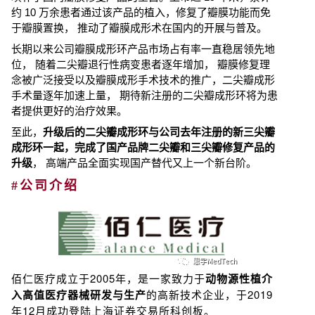
约 10 万余患者通过该产品的植入，修复了瓣膜功能而免
于瓣膜置换， 推动了瓣膜成形术在国内的开展与普及。
长期以来公司瓣膜成形环产品市场占有率一直稳居领先地
位， 随着二尖瓣退行性病变患者逐年增加， 瓣膜修复理
念被广泛接受以及瓣膜成形手术技术的推广，二尖瓣成形
手术量逐年加速上量， 期待新注册的二尖瓣成形环将为患
者提供更好的治疗效果。
至此，
升级后的二尖瓣成形环与公司去年注册的新三尖瓣
成形环一起，完成了国产品牌二尖瓣和三尖瓣修复产品的
升级
， 高端产品全面实现国产替代又上一个新台阶。
#公司介绍
佰仁医疗
成立于2005年，是一家致力于
动物源性植介
入高值医疗器械研发与生产
的高新技术企业，于2019
年12月成功登陆上海证券交易所科创板。