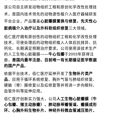
该公司
自主研发动物组织工程和原创化学改性处理技
术，是国内技术领先的动物源性植介入医疗器械研发
平台企业，产品覆盖
心脏瓣膜置换与修复、先天性心
脏病植介入治疗以及外科软组织修复
三大领域。
佰仁医疗拥有原创性的动物组织工程和化学改性处理
技术，可使处理后的动物组织植入人体后抗排异、抗
钙化、长期满足预期治疗要求。公司使用该技术生产
的人工生物心脏瓣膜——
牛心包瓣
于2003年获得注
册，
是国内最早注册、目前唯一有长期循证医学数据
的国产产品
。
依据平台技术，佰仁医疗延伸开发了
生物补片类产
品
，应用于循环系统修复、胸外气管与肺组织修复、
硬脑（脊）膜修复以及疝修复等并将进一步向眼科、
血管外科等延伸应用。
佰仁医疗创新实力强大，公司
人工生物心脏瓣膜（牛
心包瓣、猪主动脉瓣）、肺动脉带瓣管道、瓣膜成形
环、心胸外科生物补片、神经外科微血管减压垫片、