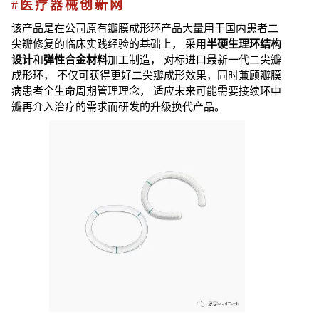
#医疗器械创新网
该产品是在
公司原有
瓣膜成形环产
品大量用于国内患者二
尖瓣修复的
临
床实践经验的基础上， 采用
半硬生
理环结构
设计
和
弹性合金材料
加工制造， 对标进口最新一代二尖瓣
成形环， 不仅可获得
更
好二尖瓣成
形效果，
同时兼顾瓣膜
病患者全生命周期管理理念， 适应
未来可能需要接续环中
瓣再介入治疗的
需求而研发的升级换代产品。