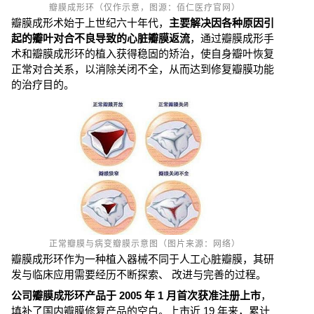
瓣膜成形环（仅作示意，图源：佰仁医疗官网）
瓣膜成形术始于上世纪六十年代，
主要解决因各种原因引
起的瓣叶对合不良导致的
心脏瓣膜返流
，通过瓣膜成形手
术和瓣膜成形环的植入获得稳固的矫治，使自身瓣叶恢复
正常对合关系，以消除关闭不全，从而达到修复瓣膜功能
的治疗目的。
正常瓣膜与病变瓣膜示意图（图片来源：网络）
瓣膜成形环作为一种植入器械不同于人工心脏瓣膜，其研
发与临床应用需要经历不断探索、 改进与完善的过程。
公司瓣膜成形环产品于 2005 年 1 月首次获准注册上市
，
填补了国内瓣膜修复产品的空白。上市近 19 年来，累计