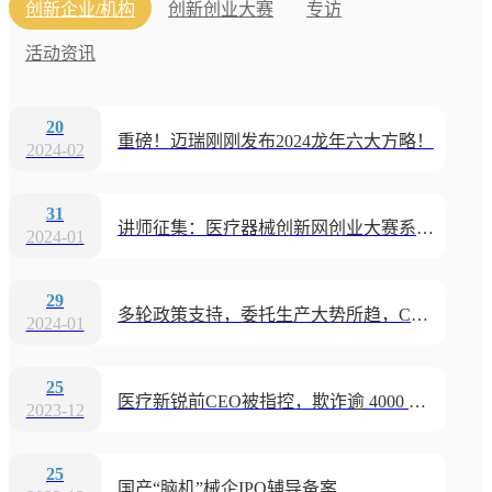
创新企业/机构
创新创业大赛
专访
活动资讯
20
重磅！迈瑞刚刚发布2024龙年六大方略！
2024-02
31
讲师征集：医疗器械创新网创业大赛系列活动“优秀讲师”等您来！
2024-01
29
多轮政策支持，委托生产大势所趋，CDMO迎来全新发展机会
2024-01
25
医疗新锐前CEO被指控，欺诈逾 4000 万美元
2023-12
25
国产“脑机”械企IPO辅导备案