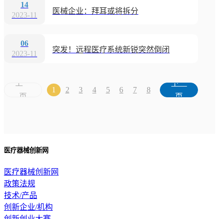
14
医械企业：拜耳或将拆分
2023-11
06
突发！远程医疗系统新锐突然倒闭
2023-11
上一
下一
1
2
3
4
5
6
7
8
页
页
医疗器械创新网
医疗器械创新网
政策法规
技术/产品
创新企业/机构
创新创业大赛