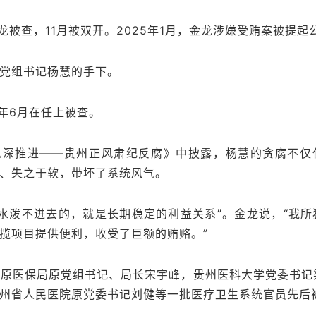
金龙被查，11月被双开。2025年1月，金龙涉嫌受贿案被提起
党组书记杨慧的手下。
4年6月在任上被查。
纵深推进——贵州正风肃纪反腐》中披露，杨慧的贪腐不仅
、失之于软，带坏了系统风气。
水泼不进去的，就是长期稳定的利益关系”。金龙说，“我所
揽项目提供便利，收受了巨额的贿赂。”
省原医保局原党组书记、局长宋宇峰，贵州医科大学党委书记
州省人民医院原党委书记刘健等一批医疗卫生系统官员先后