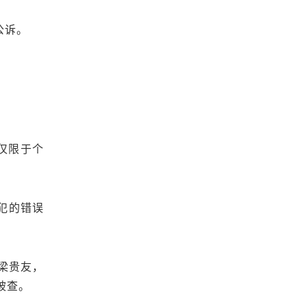
公诉。
仅限于个
犯的错误
梁贵友，
被查。