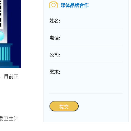
媒体品牌合作
姓名:
电话:
公司:
需求:
，目前正
提交
健委卫生计